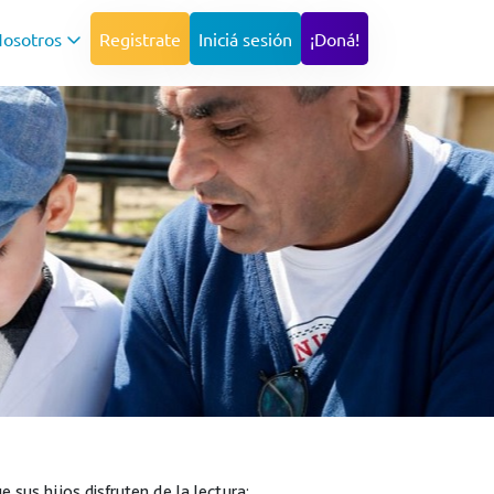
osotros
Registrate
Iniciá sesión
¡Doná!
 sus hijos disfruten de la lectura: