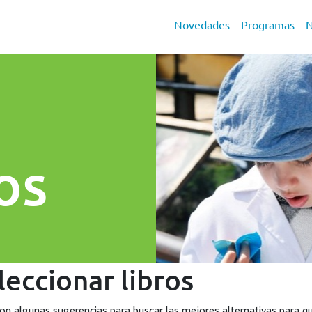
Novedades
Programas
N
s
os
leccionar libros
on algunas sugerencias para buscar las mejores alternativas para que