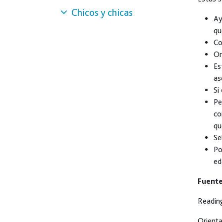
Chicos y chicas
Ay
qu
Co
Or
Es
as
Si
Pe
co
qu
Se
Po
ed
Fuente
Reading
Orienta