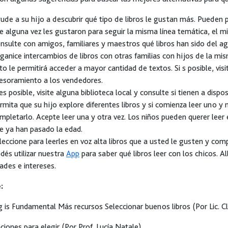
ude a su hijo a descubrir qué tipo de libros le gustan más. Pueden p
e alguna vez les gustaron para seguir la misma línea temática, el 
nsulte con amigos, familiares y maestros qué libros han sido del ag
ganice intercambios de libros con otras familias con hijos de la mi
to le permitirá acceder a mayor cantidad de textos. Si s posible, visite
esoramiento a los vendedores.
 es posible, visite alguna biblioteca local y consulte si tienen a dispos
rmita que su hijo explore diferentes libros y si comienza leer uno y 
mpletarlo. Acepte leer una y otra vez. Los niños pueden querer leer
e ya han pasado la edad.
leccione para leerles en voz alta libros que a usted le gusten y comp
dés utilizar nuestra
App
para saber qué libros leer con los chicos. A
ades e intereses.
:
 is Fundamental Más recursos Seleccionar buenos libros (Por Lic. Cl
ciones para elegir (Por Prof. Lucía Natale)