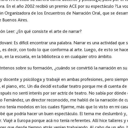
ra. En el año 2002 recibió un premio ACE por su espectáculo ?La voz 
n Organizadora de los Encuentros de Narración Oral, que se desarro
e Buenos Aires.
ón Leer:
¿En qué consiste el arte de narrar?
ovani: Es difícil encontrar una palabra. Narrar es una actividad que
, es decir, con todo lo que conforma al arte. Luego, de esto se hace
o, en la escuela, en la biblioteca o en cualquier otro ámbito.
ntenos sobre su formación, ¿cuándo se convirtió la narración en su 
 docente y psicóloga y trabajé en ambas profesiones, pero siempre 
, el piano, etc. Un día decidí estudiar teatro porque me di cuenta d
spués no sentí interés por ser actriz de teatro. No sabía por dónd
 Fernández, un director reconocido, me habló de la narración de 
no tenía modelos en los cuales fijarme, más que lo visto en mi casa
é que podría hacer un buen espectáculo. El tema me deslumbró y, 
r. Viajé a Europa porque acá no tenía referentes. Allí hice talleres y
res que desde tiempo atrás venían trabajando. Al cabo de un año, h