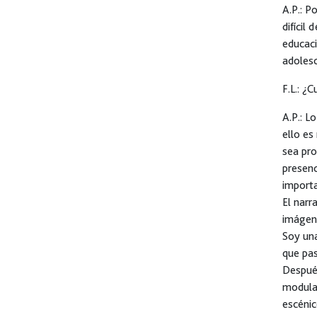
A.P.:
Por
difícil
educaci
adolesc
F.L.:
¿Cu
A.P.:
Lo 
ello es
sea pro
presenc
importa
El narr
imágene
Soy una
que pas
Después
modulac
escénic