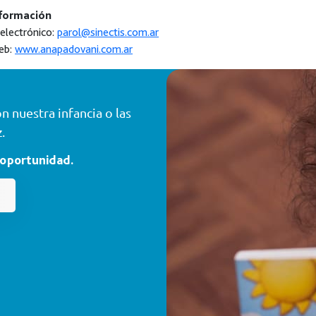
formación
electrónico:
parol@sinectis.com.ar
eb:
www.anapadovani.com.ar
 nuestra infancia o las
.
 oportunidad.