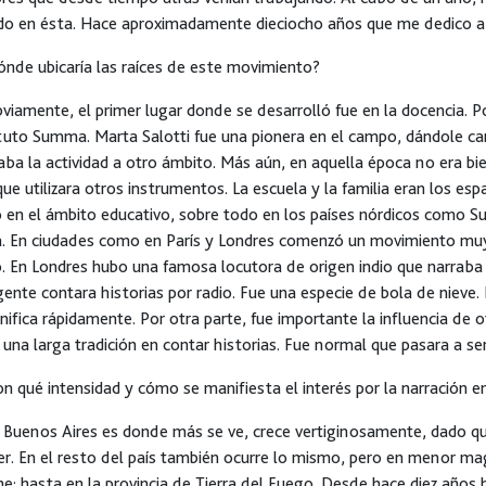
ado en ésta. Hace aproximadamente dieciocho años que me dedico a
nde ubicaría las raíces de este movimiento?
iamente, el primer lugar donde se desarrolló fue en la docencia. P
ituto Summa. Marta Salotti fue una pionera en el campo, dándole car
aba la actividad a otro ámbito. Más aún, en aquella época no era bien
que utilizara otros instrumentos. La escuela y la familia eran los es
 en el ámbito educativo, sobre todo en los países nórdicos como Suec
. En ciudades como en París y Londres comenzó un movimiento muy 
. En Londres hubo una famosa locutora de origen indio que narraba h
gente contara historias por radio. Fue una especie de bola de nieve.
ifica rápidamente. Por otra parte, fue importante la influencia de o
una larga tradición en contar historias. Fue normal que pasara a se
n qué intensidad y cómo se manifiesta el interés por la narración e
 Buenos Aires es donde más se ve, crece vertiginosamente, dado q
r. En el resto del país también ocurre lo mismo, pero en menor m
he; hasta en la provincia de Tierra del Fuego. Desde hace diez años