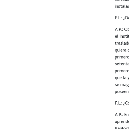
instal
F.L.:
¿Dó
A.P.:
Obv
el Inst
traslad
quiera 
primero
setenta
primero
que la 
se magn
poseen 
F.L.:
¿Co
A.P.:
En
aprende
Bariloc