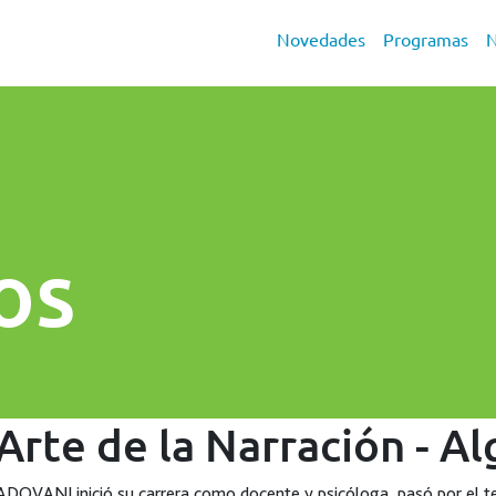
Novedades
Programas
N
s
os
 Arte de la Narración - 
ADOVANI
inició su carrera como docente y psicóloga, pasó por el 