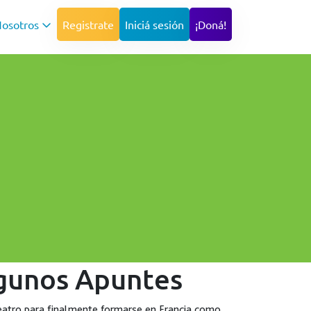
osotros
Registrate
Iniciá sesión
¡Doná!
Algunos Apuntes
teatro para finalmente formarse en Francia como