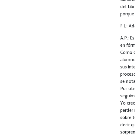
del Lib
porque 
F.L.:
Ade
A.P.:
Es 
en fórm
Como do
alumno,
sus int
proceso
se nota
Por ot
seguim
Yo creo
perder 
sobre t
decir q
sorpren