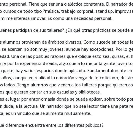
ento personal. Tiene que ser una dialéctica constante. El narrador d
 cursos de todo tipo ?música, trabajo corporal, stand up, improvis
 mí me interesa innovar. Es como una necesidad personal.
iénes participan de sus talleres? ¿En qué otras prácticas se puede a
s alumnos provienen de ámbitos diversos. Como sucede en todas la
 se acercan no son muy jóvenes, aunque hay excepciones. Por lo gen
dad. Una de las posibles razones que explique esto sea, quizás, el 
ón y por la experiencia de vida, algo que a lo mejor la gente joven to
a parte, hay varios espacios donde aplicarlo. Fundamentalmente en
 años, aunque en realidad la narración venga de lo cotidiano, del á
s lados. Tengo alumnos que vienen a los talleres porque quieren con
s que quieren contar en sus escuelas y bibliotecas.
 es el lugar por antonomasia donde se puede aplicar, sobre todo por
sin duda, a la lectura. Un narrador que no sea lector tiene una pata r
sa, es un vínculo que se alimenta mutuamente.
é diferencia encuentra entre los diferentes públicos?