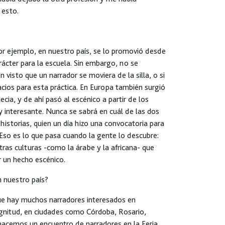
 esto.
or ejemplo, en nuestro país, se lo promovió desde
ácter para la escuela. Sin embargo, no se
 visto que un narrador se moviera de la silla, o si
pacios para esta práctica. En Europa también surgió
ia, y de ahí pasó al escénico a partir de los
interesante. Nunca se sabrá en cuál de las dos
istorias, quien un día hizo una convocatoria para
 Eso es lo que pasa cuando la gente lo descubre:
tras culturas -como la árabe y la africana- que
r un hecho escénico.
n nuestro país?
ue hay muchos narradores interesados en
agnitud, en ciudades como Córdoba, Rosario,
 hacemos un encuentro de narradores en la Feria