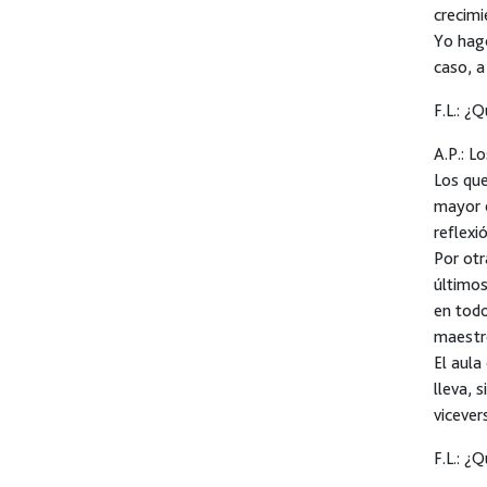
crecimi
Yo hago
caso, a
F.L.:
¿Qu
A.P.:
Lo
Los que
mayor e
reflexi
Por otr
últimos
en todo
maestro
El aula
lleva, 
vicever
F.L.:
¿Qu