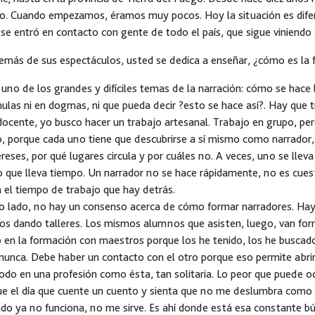
ro. Cuando empezamos, éramos muy pocos. Hoy la situación es difer
se entró en contacto con gente de todo el país, que sigue viniendo 
más de sus espectáculos, usted se dedica a enseñar, ¿cómo es la 
uno de los grandes y difíciles temas de la narración: cómo se hace 
ulas ni en dogmas, ni que pueda decir ?esto se hace así?. Hay que
cente, yo busco hacer un trabajo artesanal. Trabajo en grupo, pe
 porque cada uno tiene que descubrirse a sí mismo como narrador, v
ereses, por qué lugares circula y por cuáles no. A veces, uno se ll
 que lleva tiempo. Un narrador no se hace rápidamente, no es cuesti
 el tiempo de trabajo que hay detrás.
ro lado, no hay un consenso acerca de cómo formar narradores. Ha
os dando talleres. Los mismos alumnos que asisten, luego, van fo
 en la formación con maestros porque los he tenido, los he buscad
nunca. Debe haber un contacto con el otro porque eso permite abrirse
odo en una profesión como ésta, tan solitaria. Lo peor que puede ocu
ue el día que cuente un cuento y sienta que no me deslumbra como l
do ya no funciona, no me sirve. Es ahí donde está esa constante bú