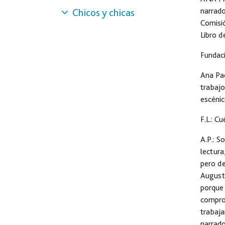
narrado
Chicos y chicas
Comisió
Libro d
Fundaci
Ana Pad
trabajo
escénic
F.L.:
Cué
A.P.:
Soy
lectura
pero de
Augusto
porque 
comprob
trabaja
narrado