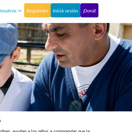
osotros
Registrate
Iniciá sesión
¡Doná!
s
scriben, ayudan a los niños a comprender que la