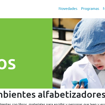
Novedades
Programas
N
s
os
bientes alfabetizadore
ientes con libros, materiales para escribir y personas que leen y e