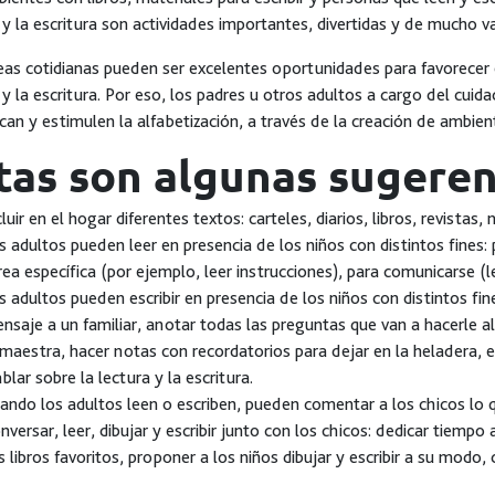
 y la escritura son actividades importantes, divertidas y de mucho va
eas cotidianas pueden ser excelentes oportunidades para favorecer el
 y la escritura. Por eso, los padres u otros adultos a cargo del cuid
can y estimulen la alfabetización, a través de la creación de ambien
tas son algunas sugeren
cluir en el hogar diferentes textos: carteles, diarios, libros, revistas,
s adultos pueden leer en presencia de los niños con distintos fines: 
rea específica (por ejemplo, leer instrucciones), para comunicarse (l
s adultos pueden escribir en presencia de los niños con distintos fine
nsaje a un familiar, anotar todas las preguntas que van a hacerle al 
 maestra, hacer notas con recordatorios para dejar en la heladera, e
blar sobre la lectura y la escritura.
ando los adultos leen o escriben, pueden comentar a los chicos lo q
nversar, leer, dibujar y escribir junto con los chicos: dedicar tiempo
s libros favoritos, proponer a los niños dibujar y escribir a su modo,