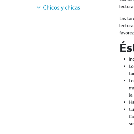
lectura
Chicos y chicas
Las tar
lectura
favorez
És
In
Lo
ta
Lo
me
la
Ha
Cu
Co
su