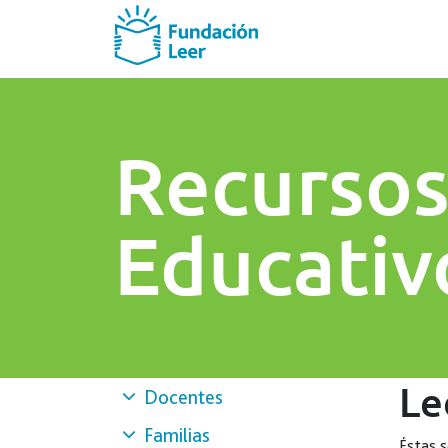
Recurso
Educativ
Le
Docentes
Familias
Éstas s