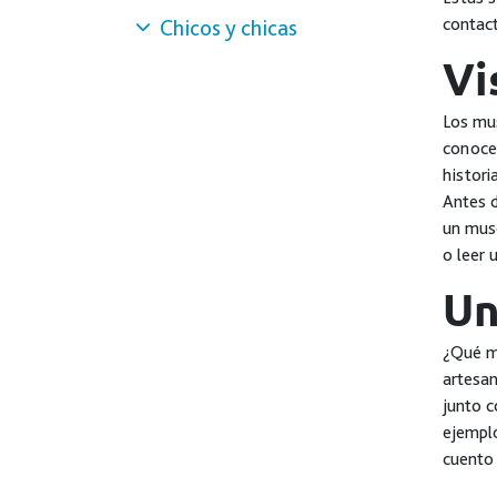
contact
Chicos y chicas
Vi
Los mus
conocer
histori
Antes d
un muse
o leer 
Un
¿Qué me
artesan
junto c
ejemplo
cuento 