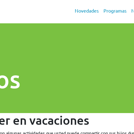
Novedades
Programas
N
s
os
er en vacaciones
on algunas actividades que usted puede compartir con sus hijos dur