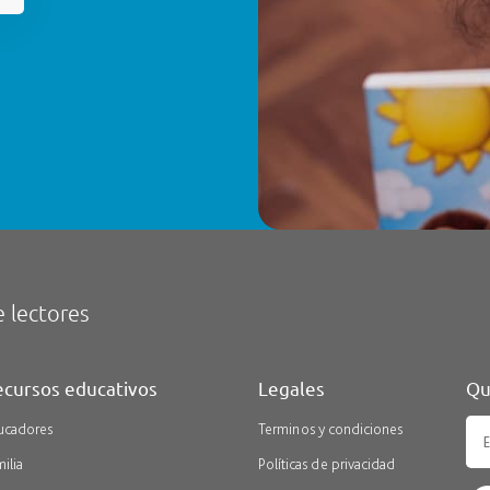
 lectores
cursos educativos
Legales
Qu
ucadores
Terminos y condiciones
ilia
Políticas de privacidad