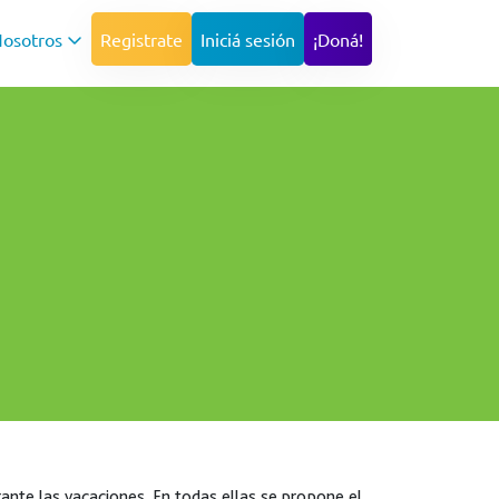
osotros
Registrate
Iniciá sesión
¡Doná!
ante las vacaciones. En todas ellas se propone el