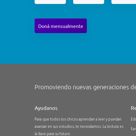
Doná mensualmente
Promoviendo nuevas generaciones de
Ayudanos
Re
Para que todos los chicos aprendan a leer y puedan
Ed
avanzar en sus estudios, te necesitamos. La lectura es
Fam
la llave para su futuro.