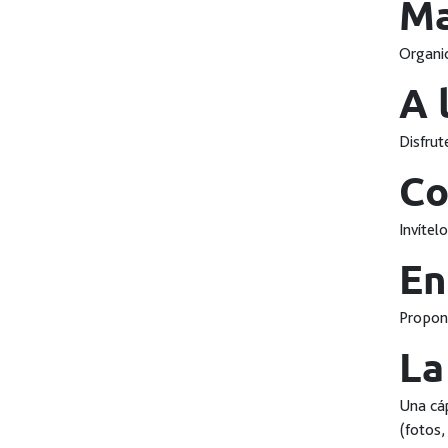
Ma
Organic
A 
Disfru
Co
Invítel
En
Propong
La
Una cáp
(fotos,