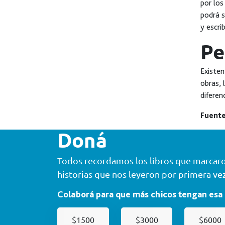
por los
podrá s
y escri
Pe
Existen
obras, 
diferen
Fuente
Doná
Todos recordamos los libros que marcaron
historias que nos leyeron por primera vez
Colaborá para que más chicos tengan esa
$1500
$3000
$6000